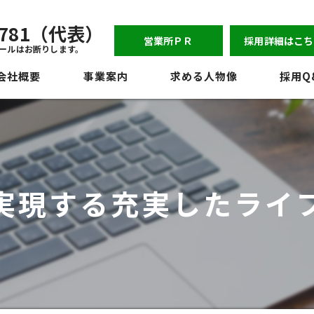
-6781（代表）
営業所ＰＲ
採用詳細はこち
ールはお断りします。
会社概要
事業案内
求める人物像
採用Q
表挨拶
ジョン
員紹介
実現する充実したライ