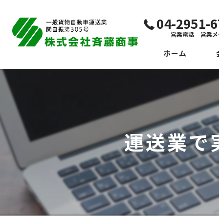
04-2951
営業電話 営業メ
ホーム
代
ビ
社
運送業で