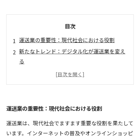
目次
運送業の重要性：現代社会における役割
新たなトレンド：デジタル化が運送業を変え
る
技術革新の波：AIと自動運転が業界を革新す
る
経験を活かす方法：プロフェッショナルとし
ての成長
運送業の重要性：現代社会における役割
未来のチャンス：運送業で新たな価値を創出
運送業は、現代社会でますます重要な役割を果たして
する
います。インターネットの普及やオンラインショッピ
運送業のキャリアパス：スキル向上のステッ