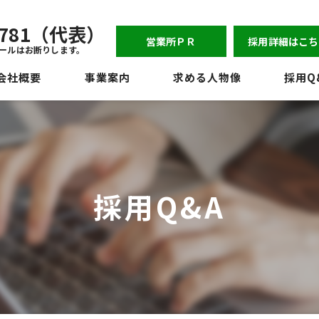
-6781（代表）
営業所ＰＲ
採用詳細はこち
ールはお断りします。
会社概要
事業案内
求める人物像
採用Q
表挨拶
ジョン
員紹介
採用Q&A