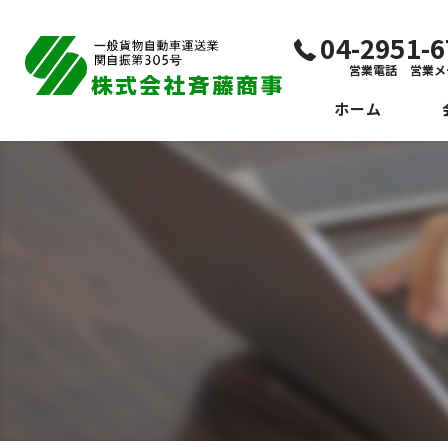
04-2951
営業電話 営業メ
ホーム
代
ビ
社