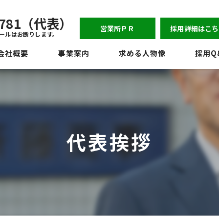
-6781（代表）
営業所ＰＲ
採用詳細はこち
ールはお断りします。
会社概要
事業案内
求める人物像
採用Q
表挨拶
ジョン
員紹介
代表挨拶