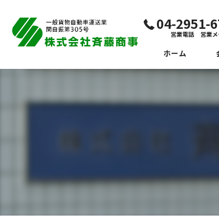
04-2951
営業電話 営業メ
ホーム
代
ビ
社