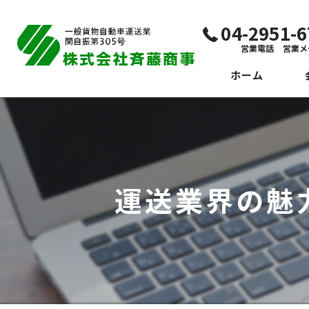
04-2951
営業電話 営業メ
ホーム
代
ビ
社
運送業界の魅