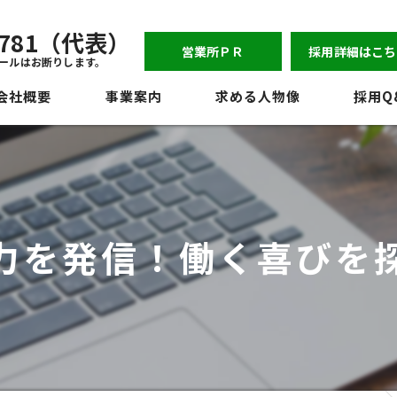
-6781（代表）
営業所ＰＲ
採用詳細はこち
ールはお断りします。
会社概要
事業案内
求める人物像
採用Q
表挨拶
ジョン
員紹介
力を発信！働く喜びを