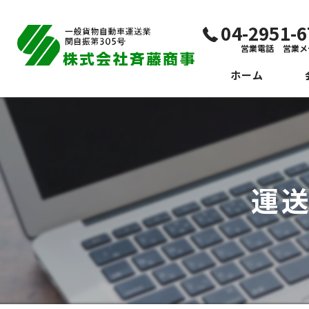
04-2951
営業電話 営業メ
ホーム
代
ビ
社
運