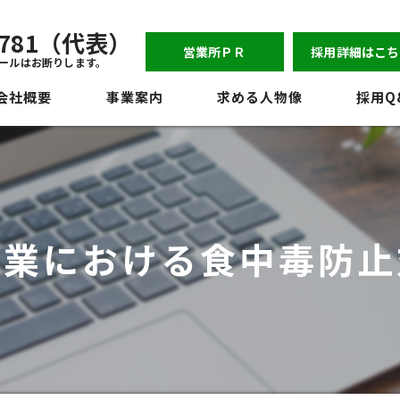
-6781（代表）
営業所ＰＲ
採用詳細はこち
ールはお断りします。
会社概要
事業案内
求める人物像
採用Q
表挨拶
ジョン
員紹介
送業における食中毒防止