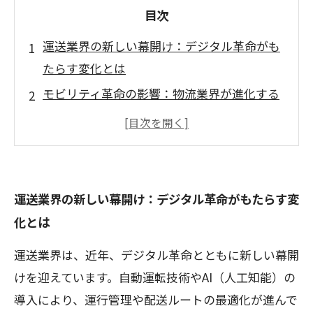
目次
運送業界の新しい幕開け：デジタル革命がも
たらす変化とは
モビリティ革命の影響：物流業界が進化する
理由
自動運転とAIの導入：運送業界の未来を切り
開く技術
エコ配送と環境配慮：持続可能な運送業界の
運送業界の新しい幕開け：デジタル革命がもたらす変
新しい道
化とは
多様な働き方が実現する魅力：運送業界の働
運送業界は、近年、デジタル革命とともに新しい幕開
く環境の変化
けを迎えています。自動運転技術やAI（人工知能）の
運送業界の新たな魅力を探る：革新的なサー
導入により、運行管理や配送ルートの最適化が進んで
ビス形態の登場