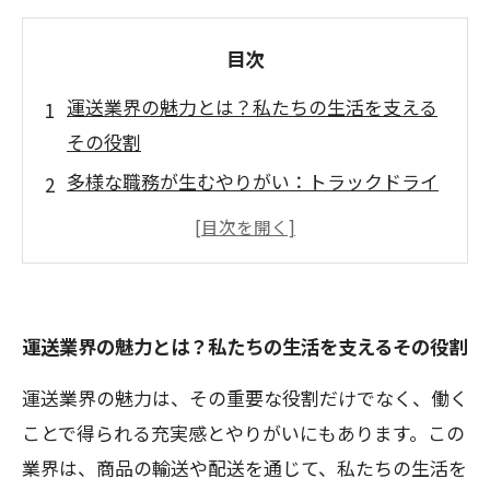
目次
運送業界の魅力とは？私たちの生活を支える
その役割
多様な職務が生むやりがい：トラックドライ
バーから倉庫管理まで
運送業界での成長機会：自分に合ったスキル
を磨く
地域社会への貢献が生み出す充実感：運送業
運送業界の魅力とは？私たちの生活を支えるその役割
界の誇り
運送業界の魅力は、その重要な役割だけでなく、働く
顧客との信頼関係を築く悦び：運送業界の真
ことで得られる充実感とやりがいにもあります。この
髄
業界は、商品の輸送や配送を通じて、私たちの生活を
実体験から学ぶ運送業界のやりがいと課題