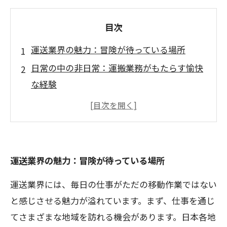
目次
運送業界の魅力：冒険が待っている場所
日常の中の非日常：運搬業務がもたらす愉快
な経験
地域を超えた旅：運送業から得られる新たな
発見
個性的な仲間との出会い：運送職の楽しさ
技術の進化が切り開く効率的な働き方
運送業界の魅力：冒険が待っている場所
運送業界での成功体験：私たちの挑戦と成長
運送業界には、毎日の仕事がただの移動作業ではない
運送業の未来：あなたもこのワクワクに参加
と感じさせる魅力が溢れています。まず、仕事を通じ
しよう
てさまざまな地域を訪れる機会があります。日本各地