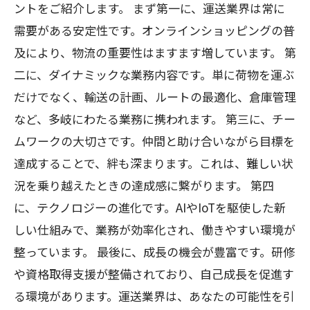
ントをご紹介します。 まず第一に、運送業界は常に
未来の物流を創造する：運送業界の技術革新
需要がある安定性です。オンラインショッピングの普
と展望
及により、物流の重要性はますます増しています。 第
運送業界の一員として：情熱を持って働く意
二に、ダイナミックな業務内容です。単に荷物を運ぶ
味とは
だけでなく、輸送の計画、ルートの最適化、倉庫管理
など、多岐にわたる業務に携われます。 第三に、チー
ムワークの大切さです。仲間と助け合いながら目標を
達成することで、絆も深まります。これは、難しい状
況を乗り越えたときの達成感に繋がります。 第四
に、テクノロジーの進化です。AIやIoTを駆使した新
しい仕組みで、業務が効率化され、働きやすい環境が
整っています。 最後に、成長の機会が豊富です。研修
や資格取得支援が整備されており、自己成長を促進す
る環境があります。運送業界は、あなたの可能性を引