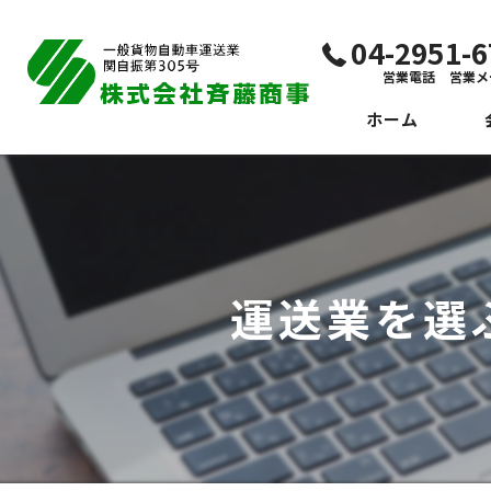
04-2951
営業電話 営業メ
ホーム
代
ビ
社
運送業を選