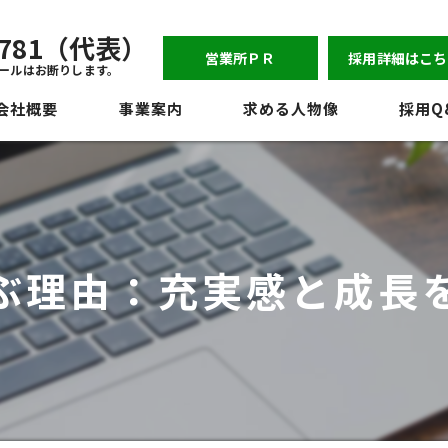
-6781（代表）
営業所ＰＲ
採用詳細はこち
ールはお断りします。
会社概要
事業案内
求める人物像
採用Q
表挨拶
ジョン
員紹介
ぶ理由：充実感と成長