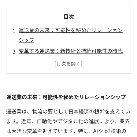
目次
運送業の未来：可能性を秘めたリレーション
シップ
変革する運送業：新技術と持続可能性の時代
魅力的な職場環境：運送業の労働条件の改善
業界の新たな魅力を発見：働く人々の選択肢
を広げる
運送業で実現する新しいライフスタイル
運送業の未来：可能性を秘めたリレーションシップ
運送業の現状と未来ビジョン：携わる全ての
運送業は、物流の要として日本経済の根幹を支えてい
人が輝くために
ます。近年、自動化やデジタル化の進展により、業界
充実した未来を目指す：運送業界で叶える夢
は大きな変革を迎えています。特に、AIやIoT技術の
の実現