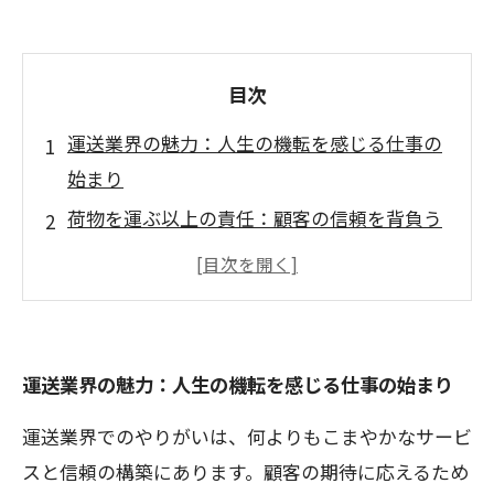
目次
運送業界の魅力：人生の機転を感じる仕事の
始まり
荷物を運ぶ以上の責任：顧客の信頼を背負う
瞬間
仲間との協力が生む喜び：チームワークの力
変化への挑戦：進化する物流環境に学ぶ
成功の味わい：毎日の業務から得た成長の証
運送業界の魅力：人生の機転を感じる仕事の始まり
運送業界の未来：新たな技術と可能性の探求
運送業界でのやりがいは、何よりもこまやかなサービ
運送業界での成長：やりがいと達成感を共に
スと信頼の構築にあります。顧客の期待に応えるため
分かち合う