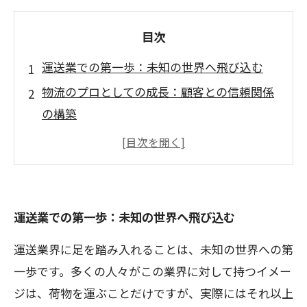
目次
運送業での第一歩：未知の世界へ飛び込む
物流のプロとしての成長：顧客との信頼関係
の構築
課題との格闘：運送業のリアルと成長の秘訣
チームワークの力：共同作業から得る達成感
運送業が教えてくれた人生の喜びとは
それぞれのエピソード：運送業を通じての学
運送業での第一歩：未知の世界へ飛び込む
び
運送業界に足を踏み入れることは、未知の世界への第
未来への展望：運送業の充実感をさらに高め
一歩です。多くの人々がこの業界に対して持つイメー
るために
ジは、荷物を運ぶことだけですが、実際にはそれ以上