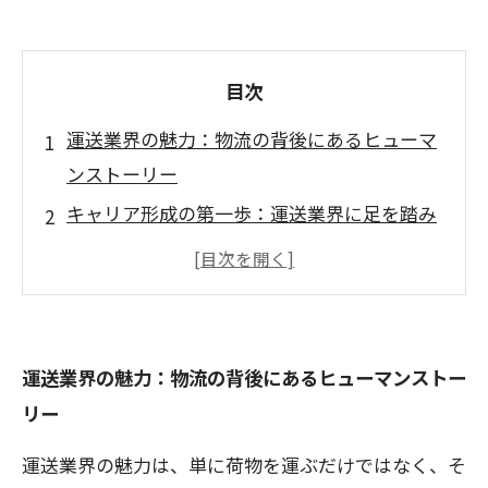
目次
運送業界の魅力：物流の背後にあるヒューマ
ンストーリー
キャリア形成の第一歩：運送業界に足を踏み
入れる
実体験から学ぶ：運送業界でのスキルと経験
人間関係の構築：同僚と共に成長する方法
運送業界の最新トレンド：変化をチャンスに
運送業界の魅力：物流の背後にあるヒューマンストー
変える
リー
労働環境の改善：運送業界での快適な働き方
運送業界の魅力は、単に荷物を運ぶだけではなく、そ
を目指す