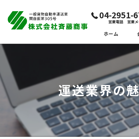
04-2951
営業電話 営業メ
ホーム
代
ビ
社
運送業界の