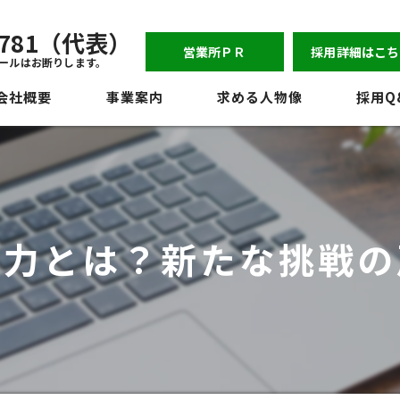
-6781（代表）
営業所ＰＲ
採用詳細はこち
ールはお断りします。
会社概要
事業案内
求める人物像
採用Q
表挨拶
ジョン
員紹介
魅力とは？新たな挑戦の