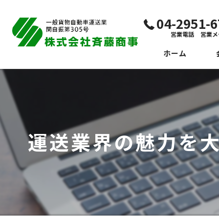
04-2951
営業電話 営業メ
ホーム
代
ビ
社
運送業界の魅力を