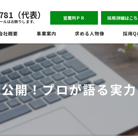
-6781（代表）
営業所ＰＲ
採用詳細はこち
ールはお断りします。
会社概要
事業案内
求める人物像
採用Q
表挨拶
ジョン
員紹介
大公開！プロが語る実力