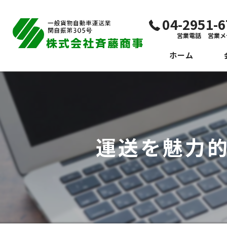
04-2951
営業電話 営業メ
ホーム
代
ビ
社
運送を魅力