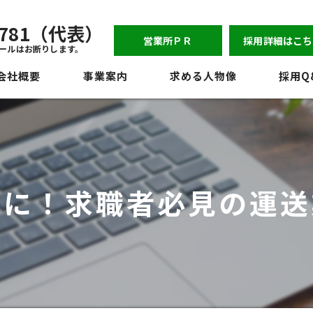
-6781（代表）
営業所ＰＲ
採用詳細はこち
ールはお断りします。
会社概要
事業案内
求める人物像
採用Q
表挨拶
ジョン
員紹介
的に！求職者必見の運送