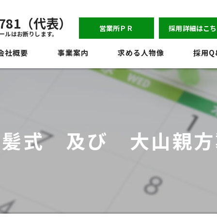
-6781（代表）
営業所ＰＲ
採用詳細はこち
ールはお断りします。
会社概要
事業案内
求める人物像
採用Q
表挨拶
ジョン
員紹介
断髪式 及び 大山親方