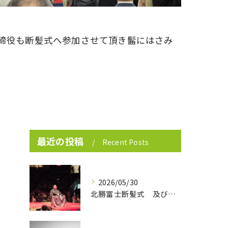
締役も断髪式へ参加させて頂き髷にはさみ
最近の投稿
Recent Posts
2026/05/30
北勝富士断髪式 及び 大山親方襲名披露式