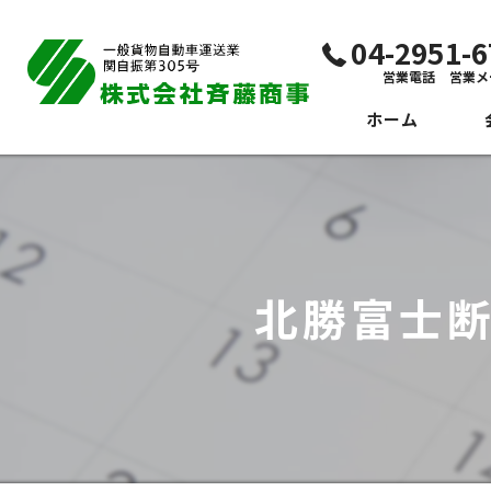
04-2951
営業電話 営業メ
ホーム
代
ビ
社
北勝富士