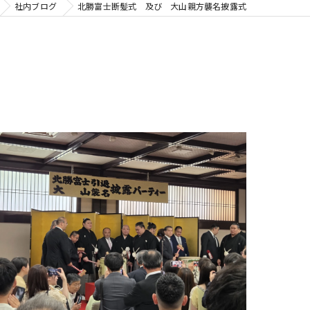
社内ブログ
北勝富士断髪式 及び 大山親方襲名披露式