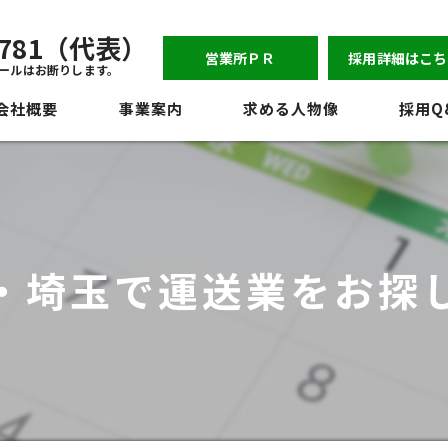
-6781（代表）
営業所ＰＲ
採用詳細はこち
ールはお断りします。
会社概要
事業案内
求める人物像
採用Q
表挨拶
ジョン
員紹介
・埼玉で運送業をお探