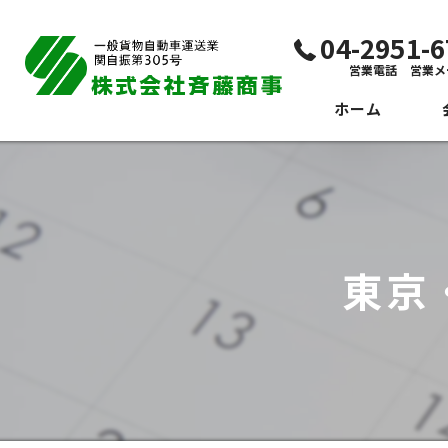
04-2951
営業電話 営業メ
ホーム
代
ビ
社
東京